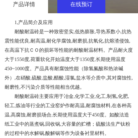
产品详情
在线预订
1,产品简介及应用
耐酸耐温砖是一种致密坚实,低热膨胀,导热系数小,抗热
震性能优良,耐高温,耐化学腐蚀,耐磨损,抗氧化,抗熔渣侵蚀,
在高温下抗ＣＯ的损坏等性能的耐酸耐温材料。产品耐火度
大于1550度,荷重软化开始温度大于1350度,长期使用温度
450~1000度。产品具有耐腐蚀性能（除氢氟酸和热浓碱
外）,在硝酸,硫酸,盐酸,醋酸,湿氯,盐水等介质中,其对腐蚀性,
耐磨性,不污染介质等性能相当优越。
耐酸耐温砖主要应用于冶金,化学工业,化工,制氢,化肥,
轻工,炼油等行业的工业窑炉作耐高温,耐腐蚀材料,在各种高
温,高腐蚀,耐磨损场合,长期使用温度大于450度。如酸法造
纸工业中的蒸煮锅,回收锅,大容量的贮槽；硫酸法生产钛粉
的过程中的水解锅,酸解锅等作为设备衬里材料。