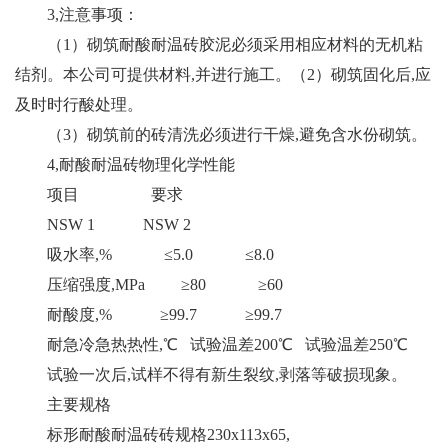
3,注意事项：
（1）砌筑耐酸耐温砖胶泥必须采用相应材料的无机粘
结剂。本公司可提供材料,并进行施工。（2）砌筑固化后,应
及时时行酸处理。
（3）砌筑前的砖清洗必须进行干燥,避免含水份砌筑。
4,耐酸耐温砖物理化学性能
项目 要求
NSW 1 NSW 2
吸水率,% ≤5.0 ≤8.0
压缩强度,MPa ≥80 ≥60
耐酸度,% ≥99.7 ≥99.7
耐急冷急热热性,℃ 试验温差200℃ 试验温差250℃
试验一次后,试样不得有新生裂纹,剥落等破损现象。
主要规格
标形耐酸耐温砖砖规格230x113x65,